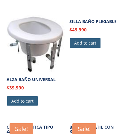
SILLA BAÑO PLEGABLE
$
49.990
Add to cart
ALZA BAÑO UNIVERSAL
$
39.990
Add to cart
CHATA PLASTICA TIPO
BAÑO PORTATIL CON
Sale!
Sale!
ZAPATO
RUEDAS