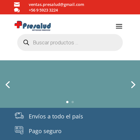

ventas.presalud@gmail.com

+56 9 5923 3224
Búsqueda
de
productos
Envíos a todo el país
Pago seguro