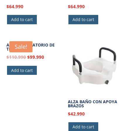
$
64.990
$
64.990
Add to cart
Add to cart
ASIENTO GIRATORIO DE
Sale!
TINA
$
110.990
$
99.990
Add to cart
ALZA BAÑO CON APOYA
BRAZOS
$
42.990
Add to cart