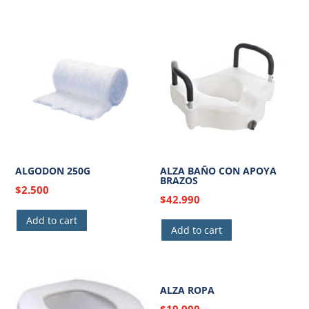
ALGODON 250G
ALZA BAÑO CON APOYA
BRAZOS
$
2.500
$
42.990
Add to cart
Add to cart
ALZA ROPA
$
19.900