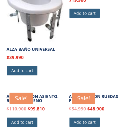
Add to cart
ALZA BAÑO UNIVERSAL
$
39.990
Add to cart
ANDADOR CON ASIENTO,
ANDADOR CON RUEDAS
Sale!
Sale!
RUEDAS Y FRENO
PLEGABLE
$
110.900
$
99.810
$
54.990
$
48.900
Add to cart
Add to cart