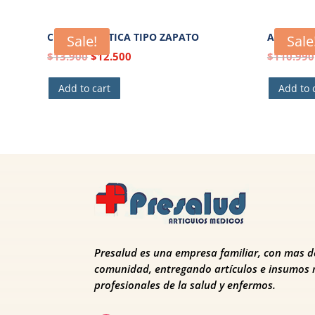
CHATA PLASTICA TIPO ZAPATO
ASIENTO 
Sale!
Sale
$
13.900
$
12.500
$
110.990
Add to cart
Add to 
Presalud es una empresa familiar, con mas de
comunidad, entregando artículos e insumos 
profesionales de la salud y enfermos.