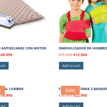
 ANTIESCARAS CON MOTOR
INMOVILIZADOR DE HOMBRO
$
49.990
$
15.990
$
12.900
cart
Add to cart
BORAL LUMBAR
FAJA COLOSTOMIA 3 BANDA
!
Sale!
$
16.990
$
24.990
$
22.990
cart
Add to cart