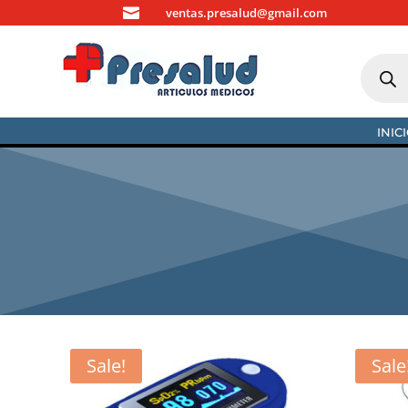

ventas.presalud@gmail.com
Búsque
de
produc
INIC
Sale!
Sale