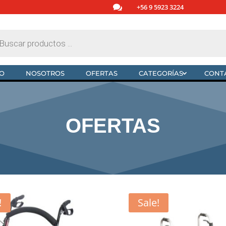

+56 9 5923 3224
da
tos
IO
NOSOTROS
OFERTAS
CATEGORÍAS
CONT
OFERTAS
!
Sale!