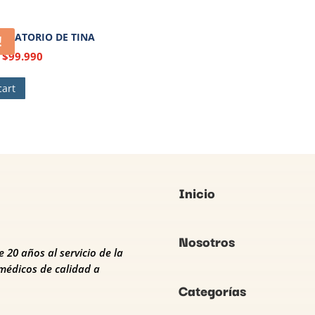
GIRATORIO DE TINA
!
$
99.990
cart
Inicio
Nosotros
 20 años al servicio de la
médicos de calidad a
Categorías