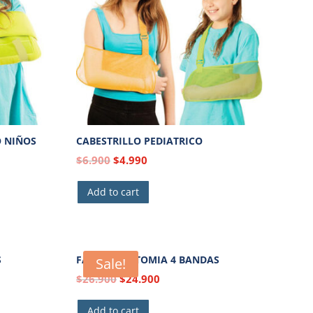
 NIÑOS
CABESTRILLO PEDIATRICO
$
6.900
$
4.990
Add to cart
S
FAJA COLOSTOMIA 4 BANDAS
Sale!
$
26.900
$
24.900
Add to cart