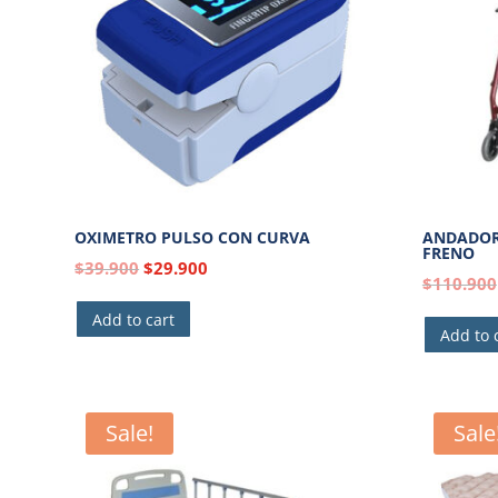
OXIMETRO PULSO CON CURVA
ANDADOR
FRENO
$
39.900
$
29.900
$
110.900
Add to cart
Add to 
Sale!
Sale