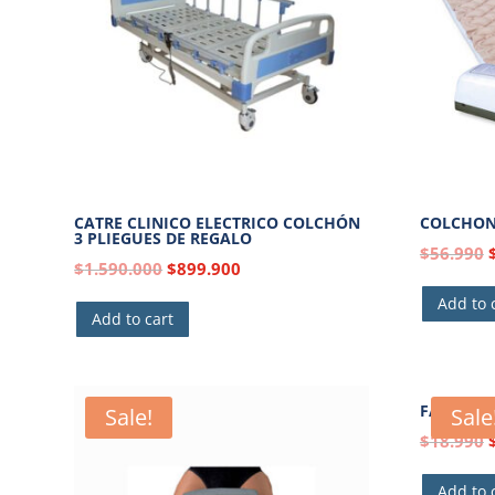
CATRE CLINICO ELECTRICO COLCHÓN
COLCHON
3 PLIEGUES DE REGALO
$
56.990
$
1.590.000
$
899.900
Add to 
Add to cart
FAJA LA
Sale!
Sale
$
18.990
Add to 