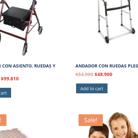
 CON ASIENTO, RUEDAS Y
ANDADOR CON RUEDAS PLE
$
54.990
$
48.900
$
99.810
Add to cart
cart
!
Sale!