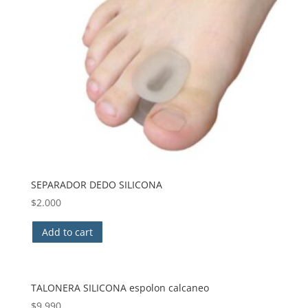
SEPARADOR DEDO SILICONA
$
2.000
Add to cart
TALONERA SILICONA espolon calcaneo
$
9.990