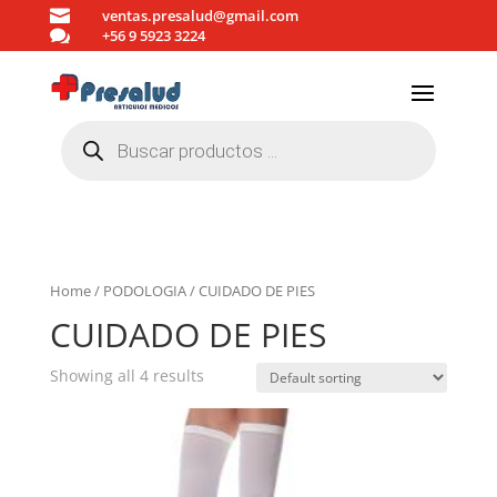

ventas.presalud@gmail.com

+56 9 5923 3224
Búsqueda
de
productos
Home
/
PODOLOGIA
/ CUIDADO DE PIES
CUIDADO DE PIES
Showing all 4 results