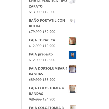
CHATA PLASTICA TIPO
ZAPATO
$
13.900
$
12.500
BAÑO PORTATIL CON
RUEDAS
$
79.990
$
69.900
FAJA TORACICA
$
12.990
$
12.900
FAJA preparto
$
12.990
$
12.900
FAJA DORSOLUMBAR 4
BANDAS
$
39.900
$
38.900
FAJA COLOSTOMIA 4
BANDAS
$
26.900
$
24.900
FAJA COLOSTOMIA 3