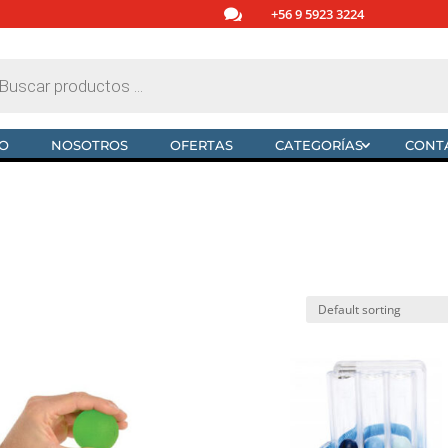

+56 9 5923 3224
da
tos
IO
NOSOTROS
OFERTAS
CATEGORÍAS
CONT