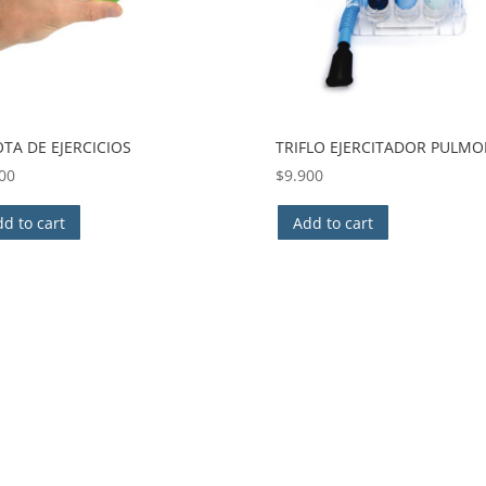
OTA DE EJERCICIOS
TRIFLO EJERCITADOR PULM
00
$
9.900
d to cart
Add to cart