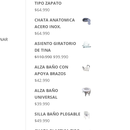
TIPO ZAPATO
$
64.990
CHATA ANATOMICA
ACERO INOX.
$
64.990
ONAR
ASIENTO GIRATORIO
DE TINA
$
110.990
$
99.990
ALZA BAÑO CON
APOYA BRAZOS
$
42.990
ALZA BAÑO
UNIVERSAL
$
39.990
SILLA BAÑO PLEGABLE
$
49.990