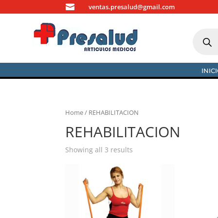

ventas.presalud@gmail.com
Búsque
de
produc
INIC
Home
/ REHABILITACION
REHABILITACION
Showing all 3 results