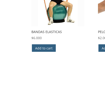
BANDAS ELASTICAS
PEL
$
6.000
$
2.0
Add to cart
Ad