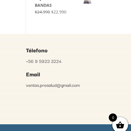
BANDAS
$
24.990
$
22.990
Télefono
+56 9 5923 3224
Email
ventas.presalud@gmail.com
0