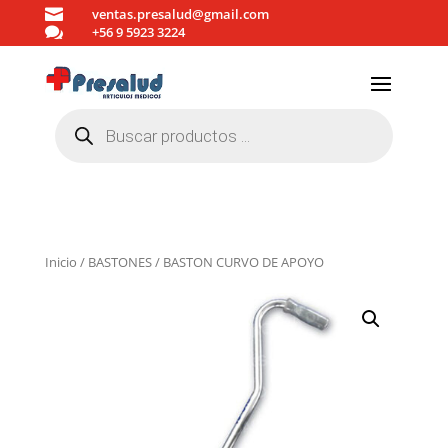

ventas.presalud@gmail.com

+56 9 5923 3224
Búsqueda
de
productos
Inicio
/
BASTONES
/ BASTON CURVO DE APOYO